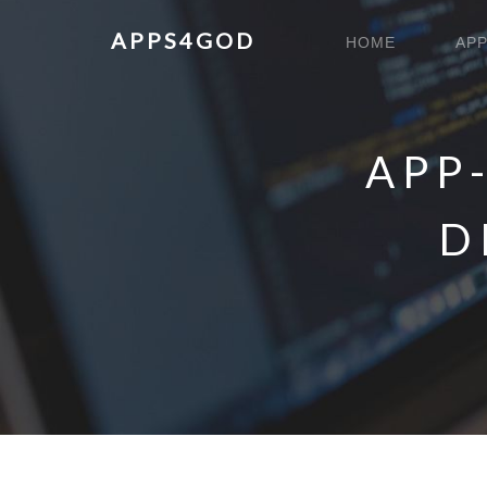
Main
APPS4GOD
HOME
APP
navigation
APP
D