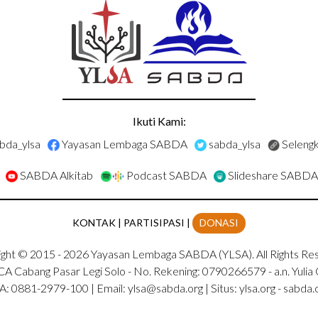
Ikuti Kami:
bda_ylsa
Yayasan Lembaga SABDA
sabda_ylsa
Seleng
SABDA Alkitab
Podcast SABDA
Slideshare SABDA
KONTAK
|
PARTISIPASI
|
DONASI
ght
© 2015 -
2026
Yayasan Lembaga SABDA (YLSA).
All Rights Re
A Cabang Pasar Legi Solo - No. Rekening: 0790266579 - a.n. Yulia 
A:
0881-2979-100
| Email:
ylsa@sabda.org
| Situs:
ylsa.org
-
sabda.