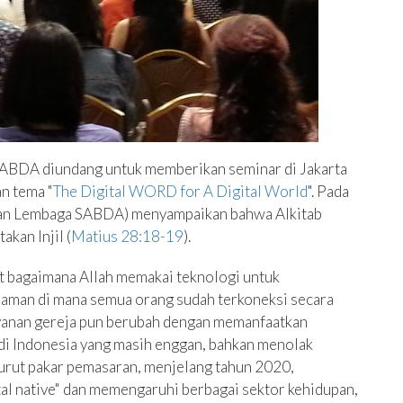
SABDA diundang untuk memberikan seminar di Jakarta
an tema "
The Digital WORD for A Digital World
". Pada
yasan Lembaga SABDA) menyampaikan bahwa Alkitab
kan Injil (
Matius 28:18-19
).
at bagaimana Allah memakai teknologi untuk
a zaman di mana semua orang sudah terkoneksi secara
ayanan gereja pun berubah dengan memanfaatkan
 di Indonesia yang masih enggan, bahkan menolak
urut pakar pemasaran, menjelang tahun 2020,
tal native" dan memengaruhi berbagai sektor kehidupan,