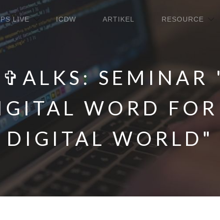
PS LIVE
ICDW
ARTIKEL
RESOURCE
-✞ALKS: SEMINAR 
IGITAL WORD FOR
DIGITAL WORLD"
Skip
to