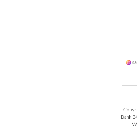
sa
Copyri
Bank BC
W