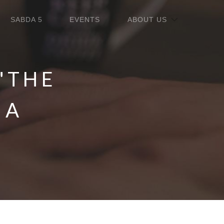
SABDA 5
EVENTS
ABOUT US
"THE
 A