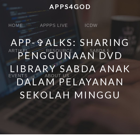
Skip
APPS4GOD
to
Main
main
HOME
APPPS LIVE
ICDW
content
navigation
APP-✞ALKS: SHARING
ARTIKEL
RESOURCE
SABDA 5
PENGGUNAAN DVD
LIBRARY SABDA ANAK
EVENTS
ABOUT US
DALAM PELAYANAN
SEKOLAH MINGGU