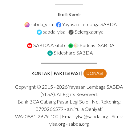
Ikuti Kami:
sabda_ylsa
Yayasan Lembaga SABDA
sabda_ylsa
Selengkapnya
SABDA Alkitab
Podcast SABDA
Slideshare SABDA
KONTAK
|
PARTISIPASI
|
DONASI
Copyright
© 2015 -
2026
Yayasan Lembaga SABDA
(YLSA).
All Rights Reserved.
Bank BCA Cabang Pasar Legi Solo - No. Rekening:
0790266579 - a.n. Yulia Oeniyati
WA:
0881-2979-100
| Email:
ylsa@sabda.org
| Situs:
ylsa.org
-
sabda.org