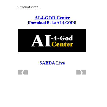
Memuat data...