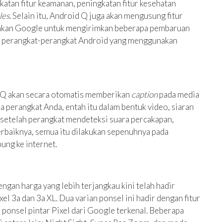
katan fitur keamanan, peningkatan fitur kesehatan
les
. Selain itu, Android Q juga akan mengusung fitur
inkan Google untuk mengirimkan beberapa pembaruan
ke perangkat-perangkat Android yang menggunakan
d Q akan secara otomatis memberikan
caption
pada media
 perangkat Anda, entah itu dalam bentuk video, siaran
ra setelah perangkat mendeteksi suara percakapan,
terbaiknya, semua itu dilakukan sepenuhnya pada
ung ke internet.
ngan harga yang lebih terjangkau kini telah hadir
l 3a dan 3a XL. Dua varian ponsel ini hadir dengan fitur
ponsel pintar Pixel dari Google terkenal. Beberapa