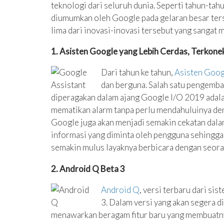
teknologi dari seluruh dunia. Seperti tahun-ta
diumumkan oleh Google pada gelaran besar terseb
lima dari inovasi-inovasi tersebut yang sangat 
1. Asisten Google yang Lebih Cerdas, Terkone
Dari tahun ke tahun,
Asisten Goog
dan berguna. Salah satu pengemb
diperagakan dalam ajang Google I/O 2019 adala
mematikan alarm tanpa perlu mendahuluinya deng
Google juga akan menjadi semakin cekatan dala
informasi yang diminta oleh pengguna sehingga
semakin mulus layaknya berbicara dengan seora
2. Android Q Beta 3
Android Q
, versi terbaru dari si
3. Dalam versi yang akan segera d
menawarkan beragam fitur baru yang membuatnya