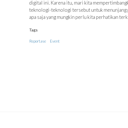
digital ini. Karena itu, mari kita mempertimban
teknologi-teknologi tersebut untuk menunjang p
apa saja yang mungkin perlu kita perhatikan terk
Tags
Reportase
Event