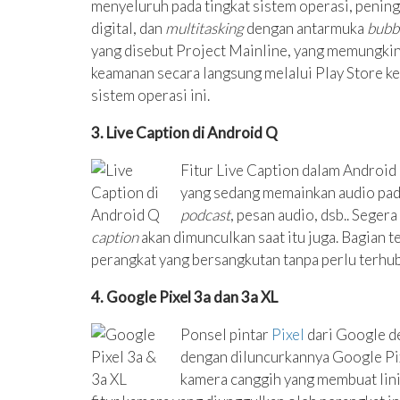
menyeluruh pada tingkat sistem operasi, pening
digital, dan
multitasking
dengan antarmuka
bubb
yang disebut Project Mainline, yang memungk
keamanan secara langsung melalui Play Store 
sistem operasi ini.
3. Live Caption di Android Q
Fitur Live Caption dalam Androi
yang sedang memainkan audio pada
podcast
, pesan audio, dsb.. Sege
caption
akan dimunculkan saat itu juga. Bagian 
perangkat yang bersangkutan tanpa perlu terhub
4. Google Pixel 3a dan 3a XL
Ponsel pintar
Pixel
dari Google de
dengan diluncurkannya Google Pixe
kamera canggih yang membuat lini 