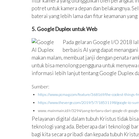
fitur kamera yang diunggulkan oleh perangkat in
potret untuk kamera depan dan belakangnya. Sela
baterai yang lebih lama dan fitur keamanan yang 
5. Google Duplex untuk Web
Pada gelaran Google I/O 2018 l
berbasis AI yang dapat menangan
makan malam, membuat janji dengan penata rambu
untuk bisa menolong pengguna untuk menyewa m
informasi lebih lanjut tentang Google Duplex d
Sumber:
https://www.pcmag.com/feature/368169/the-coolest-things-f
https://www.theverge.com/2019/5/7/18531198/google-io-su
www. mainmain.id/r/3294/yang-terbaru-dari-google-di-google
Pelayanan digital dalam tubuh Kristus tidak 
teknologi yang ada. Beberapa dari teknologi 
bagi kita secara pribadi dan kepada tubuh Krist