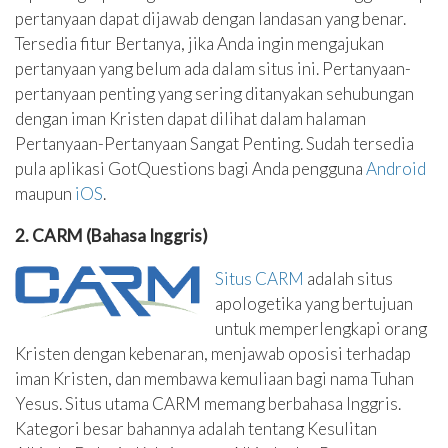
pertanyaan dapat dijawab dengan landasan yang benar.
Tersedia fitur Bertanya, jika Anda ingin mengajukan
pertanyaan yang belum ada dalam situs ini. Pertanyaan-
pertanyaan penting yang sering ditanyakan sehubungan
dengan iman Kristen dapat dilihat dalam halaman
Pertanyaan-Pertanyaan Sangat Penting. Sudah tersedia
pula aplikasi GotQuestions bagi Anda pengguna
Android
maupun
iOS
.
2. CARM (Bahasa Inggris)
Situs CARM
adalah situs
apologetika yang bertujuan
untuk memperlengkapi orang
Kristen dengan kebenaran, menjawab oposisi terhadap
iman Kristen, dan membawa kemuliaan bagi nama Tuhan
Yesus. Situs utama CARM memang berbahasa Inggris.
Kategori besar bahannya adalah tentang Kesulitan