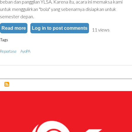
beban dan panggilan YLSA. Karena itu, acara ini memaksa kami
untuk menggulirkan "bola" yang sebenarnya disiapkan untuk
semester depan.
Read more
about App-✞rain: "PA untuk Generasi Digital" 
Log in
to post comments
11 views
Tags
Reportase
AyoPA