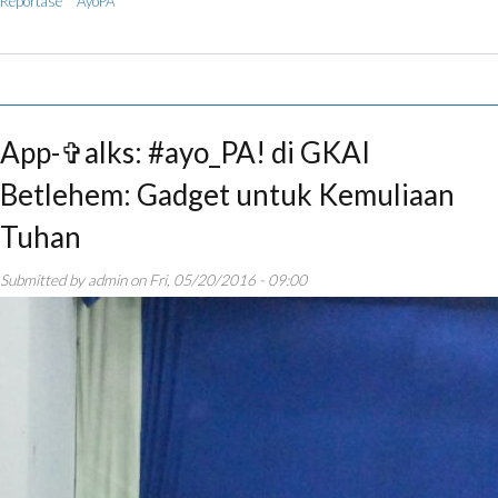
Reportase
AyoPA
App-✞alks: #ayo_PA! di GKAI
Betlehem: Gadget untuk Kemuliaan
Tuhan
Submitted by
admin
on
Fri, 05/20/2016 - 09:00