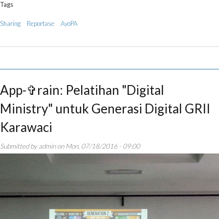
Tags
Sharing
Reportase
AyoPA
App-✞rain: Pelatihan "Digital
Ministry" untuk Generasi Digital GRII
Karawaci
Submitted by
admin
on
Mon, 07/18/2016 - 09:00