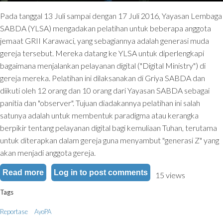
Pada tanggal 13 Juli sampai dengan 17 Juli 2016, Yayasan Lembaga
SABDA (YLSA) mengadakan pelatihan untuk beberapa anggota
jemaat GRII Karawaci, yang sebagiannya adalah generasi muda
gereja tersebut. Mereka datang ke YLSA untuk diperlengkapi
bagaimana menjalankan pelayanan digital ("Digital Ministry") di
gereja mereka. Pelatihan ini dilaksanakan di Griya SABDA dan
diikuti oleh 12 orang dan 10 orang dari Yayasan SABDA sebagai
panitia dan "observer". Tujuan diadakannya pelatihan ini salah
satunya adalah untuk membentuk paradigma atau kerangka
berpikir tentang pelayanan digital bagi kemuliaan Tuhan, terutama
untuk diterapkan dalam gereja guna menyambut "generasi Z" yang
akan menjadi anggota gereja.
Read more
about App-✞rain: Pelatihan "Digital Ministry" u
Log in
to post comments
15 views
Tags
Reportase
AyoPA