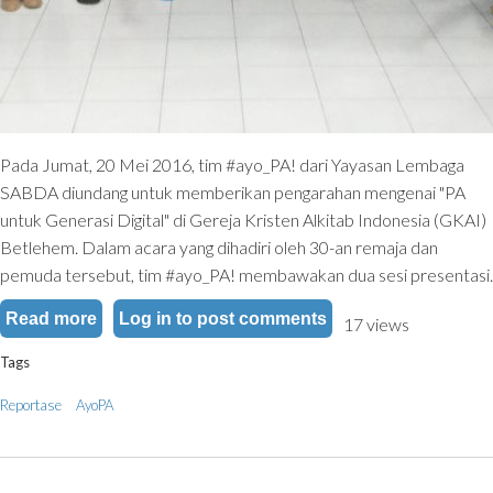
Pada Jumat, 20 Mei 2016, tim #ayo_PA! dari Yayasan Lembaga
SABDA diundang untuk memberikan pengarahan mengenai "PA
untuk Generasi Digital" di Gereja Kristen Alkitab Indonesia (GKAI)
Betlehem. Dalam acara yang dihadiri oleh 30-an remaja dan
pemuda tersebut, tim #ayo_PA! membawakan dua sesi presentasi.
Read more
about App-✞alks: #ayo_PA! di GKAI Betlehem:
Log in
to post comments
17 views
Tags
Reportase
AyoPA