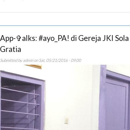
App-✞alks: #ayo_PA! di Gereja JKI Sola
Gratia
Submitted by
admin
on
Sat, 05/21/2016 - 09:00