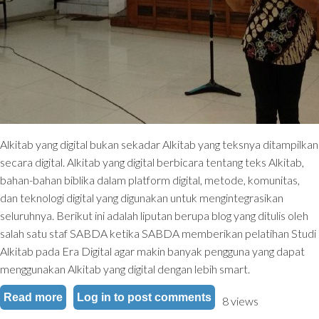
Alkitab yang digital bukan sekadar Alkitab yang teksnya ditampilkan
secara digital. Alkitab yang digital berbicara tentang teks Alkitab,
bahan-bahan biblika dalam platform digital, metode, komunitas,
dan teknologi digital yang digunakan untuk mengintegrasikan
seluruhnya. Berikut ini adalah liputan berupa blog yang ditulis oleh
salah satu staf SABDA ketika SABDA memberikan pelatihan Studi
Alkitab pada Era Digital agar makin banyak pengguna yang dapat
menggunakan Alkitab yang digital dengan lebih smart.
Read more
about App-✞rain: Pelatihan Studi Alkitab pada E
Log in
to post comments
8 views