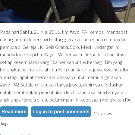
Pada hari Sabtu, 21 Mei 2016, tim #ayo_PA! kembali mendapat
undangan untuk berbagi tentang gerakan ini kepada remaja dan
pemuda di Gereja JKI Sola Gratia, Solo. Meski undangan ini
mendadak, tetapi tim #ayo_PA! bersyukur kepada Tuhan atas
setiap kesempatan yang Dia berikan untuk berbagi. Tim yang
berangkat hari itu adalah Ibu Yulia dan Sdr. Harjono. Awalnya, Ibu
Yulia ragu apakah mereka sudah siap untuk memulai gerakan
#ayo_PA! Setelah dilakukan tanya jawab, akhirnya diputuskan
untuk memberikan pendahuluan lebih dahulu karena ternyata
anak-anak remaja di situ belum memiliki kebiasaan melakukan PA.
Read more
about App-✞alks: #ayo_PA! di Gereja JKI Sola G
Log in
to post comments
20 views
Tags