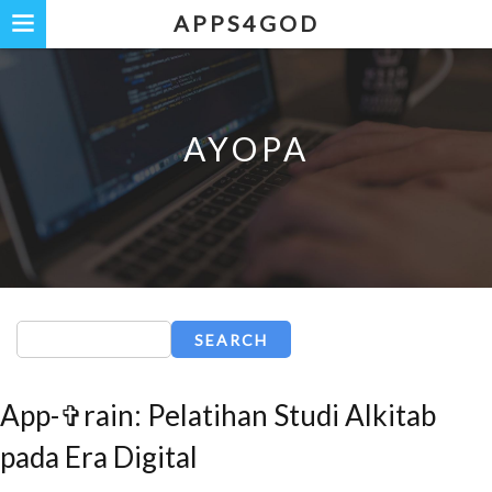
Skip
APPS4GOD
to
main
content
AYOPA
Search
App-✞rain: Pelatihan Studi Alkitab
pada Era Digital