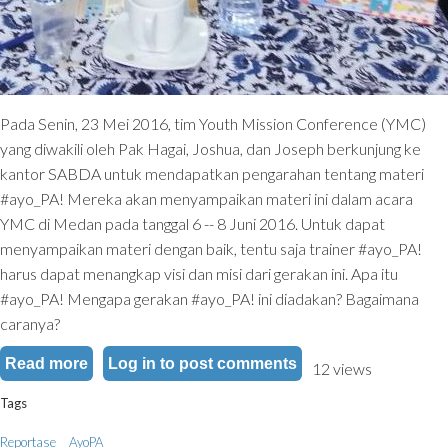
Pada Senin, 23 Mei 2016, tim Youth Mission Conference (YMC)
yang diwakili oleh Pak Hagai, Joshua, dan Joseph berkunjung ke
kantor SABDA untuk mendapatkan pengarahan tentang materi
#ayo_PA! Mereka akan menyampaikan materi ini dalam acara
YMC di Medan pada tanggal 6 -- 8 Juni 2016. Untuk dapat
menyampaikan materi dengan baik, tentu saja trainer #ayo_PA!
harus dapat menangkap visi dan misi dari gerakan ini. Apa itu
#ayo_PA! Mengapa gerakan #ayo_PA! ini diadakan? Bagaimana
caranya?
Read more
about App-✞rain: Tim #ayo_PA! Memberikan Pe
Log in
to post comments
12 views
Tags
Reportase
AyoPA