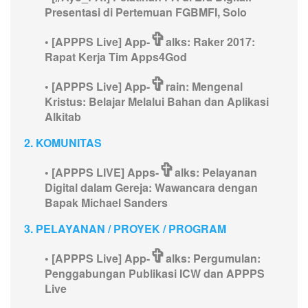
Presentasi di Pertemuan FGBMFI, Solo
✞
•
[APPPS Live] App-
alks: Raker 2017:
Rapat Kerja Tim Apps4God
✞
•
[APPPS Live] App-
rain: Mengenal
Kristus: Belajar Melalui Bahan dan Aplikasi
Alkitab
2. KOMUNITAS
✞
•
[APPPS LIVE] Apps-
alks: Pelayanan
Digital dalam Gereja: Wawancara dengan
Bapak Michael Sanders
3. PELAYANAN / PROYEK / PROGRAM
✞
•
[APPPS Live] App-
alks: Pergumulan:
Penggabungan Publikasi ICW dan APPPS
Live