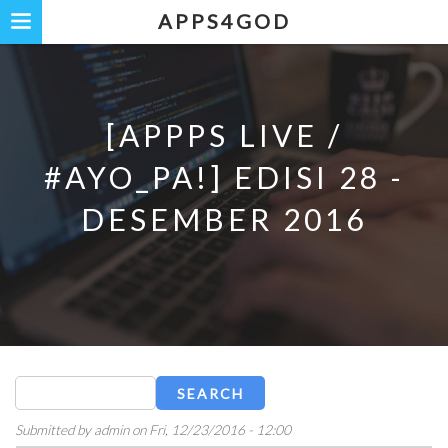
Skip
APPS4GOD
to
main
content
[APPPS LIVE /
#AYO_PA!] EDISI 28 -
DESEMBER 2016
Search
Submitted by
admin
on
Fri, 12/23/2016 - 12:00