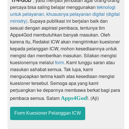
"
IT-4-GOD
", yaitu menjadi jembatan agar orang-orang
percaya bisa saling belajar menggunakan
teknologi
untuk pelayanan, khususnya pelayanan digital (digital
ministry)
. Supaya publikasi ini berjalan baik dan
sesuai dengan aspirasi pembaca, tentunya tim
Apps4God membutuhkan banyak masukan. Oleh
karena itu, Redaksi ICW akan mengirimkan kuesioner
kepada pelanggan ICW, mohon kesediaannya untuk
mengisi dan memberikan masukan. Silakan mengisi
kuesionernya melalui
form
. Kami tunggu saran atau
masukan sahabat semua. Tak lupa, kami
mengucapkan terima kasih atas kesediaan mengisi
kuesioner tersebut. Semoga apa yang kami
perjuangkan ke depannya membawa berkat bagi para
pembaca semua. Salam
Apps4God
!. (Aji)
Form Kuesioner Pelanggan ICW